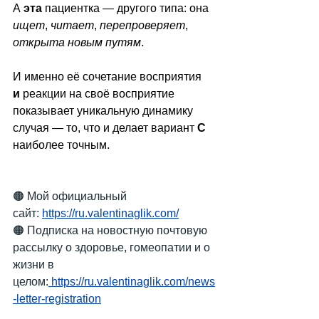
А 
эта
 пациентка — другого типа: она 
ищет
, 
читаeт
, 
перепроверяет
, 
открыта новым путям
.
И именно её сочетание восприятия 
и
 реакции на своё восприятие 
показывает уникальную динамику 
случая — то, что и делает вариант 
C 
наиболее точным.
🟠 Мой официальный 
сайт:
https://ru.valentinaglik.com/
🟠 Подписка на новостную почтовую 
рассылку о здоровье, гомеопатии и о 
жизни в 
целом:
https://ru.valentinaglik.com/news
-letter-registration