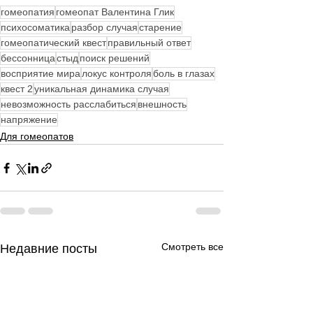
гомеопатия
гомеопат Валентина Глик
психосоматика
разбор случая
старение
гомеопатический квест
правильный ответ
бессонница
стыд
поиск решений
восприятие мира
локус контроля
боль в глазах
квест 2
уникальная динамика случая
невозможность расслабиться
внешность
напряжение
Для гомеопатов
Смотреть все
Недавние посты