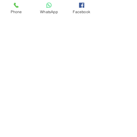
Phone
WhatsApp
Facebook
У вас есть вопросы?
Хотите узнать, может ли
гомеопатическое лечение
помочь и вам?
Я приглашаю вас на
бесплатную 15-минутную
предварительную
консультацию.
Чтобы мы могли уделить вам
должное внимание,
пожалуйста, заполните форму
ниже.
После этого вы получите
электронное письмо со
ссылкой на систему онлайн-