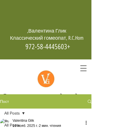
Валентина Глик,
Классический гомеопат, R.C.Hom
+972-58-4445603
Гомеопатия -
возрождает даже
Пост
из пепла
All Posts
Valentina Glik
All Posts
19 нояб. 2025 г.
2 мин. чтения