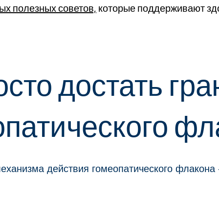
ых полезных советов,
которые поддерживают здо
осто достать гра
опатического фл
механизма действия гомеопатического флакона -