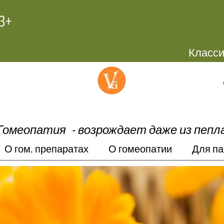
+972-58-4445603
Гомеопатия -
возрождает даже из пепл
О гом. препаратах
О гомеопатии
Для па