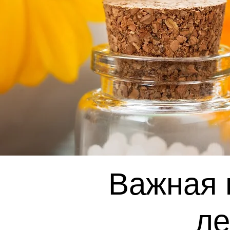
Важная 
ле