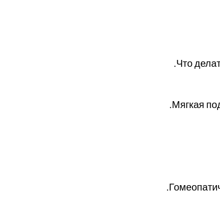
Что делат
Мягкая по
Гомеопатич