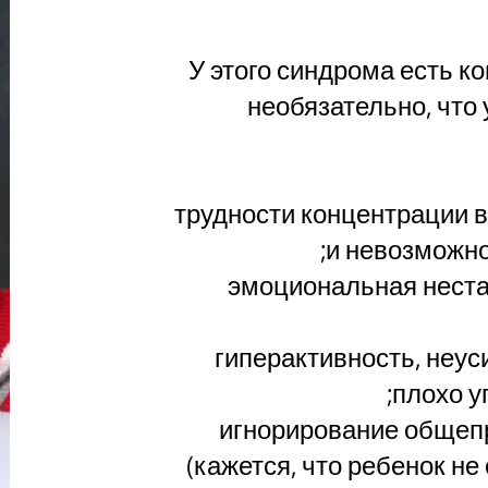
У этого синдрома есть к
необязательно, что 
· трудности концентрации
и невозможно
· эмоциональная нест
· гиперактивность, неу
плохо у
· игнорирование обще
(кажется, что ребенок не