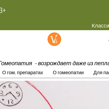
+972-58-4445603
Гомеопатия -
возрождает даже из пепл
О гом. препаратах
О гомеопатии
Для па