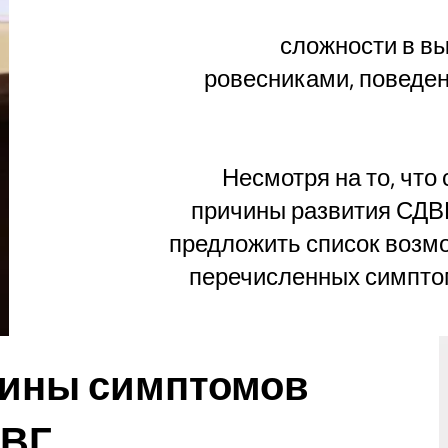
· сложности в 
ровесниками, поведени
Несмотря на то, что
причины развития СДВГ
предложить список возмо
перечисленных симптомо
ины симптомов
ВГ