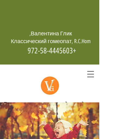
Валентина Глик,
Классический гомеопат, R.C.Hom
+972-58-4445603
Гомеопатия -
возрождает даже
из пепла