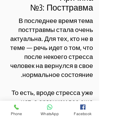
№3:
Посттравма
В последнее время тема
посттравмы стала очень
актуальна. Для тех, кто не в
теме — речь идет о том, что
после некоего стресса
человек на вернулся в свое
нормальное состояние.
То есть, вроде стресса уже
нет, а организм все еще
помнит о нем и расходует
Phone
WhatsApp
Facebook
уйму ресурсов для того,
чтобы поддерживать свою
жизнедеятельность.