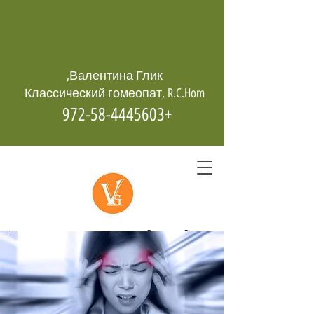
Валентина Глик,
Классический гомеопат, R.C.Hom
+972-58-4445603
Гомеопатия -
возрождает даже
из пепла