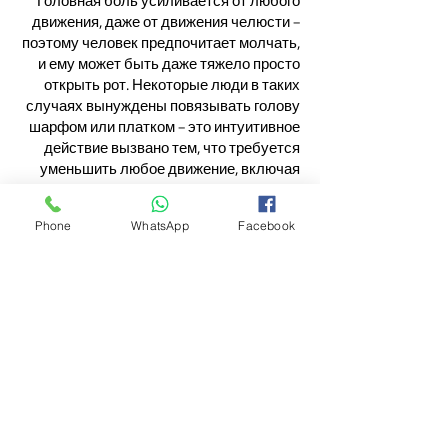
Головная боль усиливается от любого
движения, даже от движения челюсти –
поэтому человек предпочитает молчать,
и ему может быть даже тяжело просто
открыть рот. Некоторые люди в таких
случаях вынуждены повязывать голову
шарфом или платком – это интуитивное
действие вызвано тем, что требуется
уменьшить любое движение, включая
движения мышц скальпа.
Phone
WhatsApp
Facebook
BELLADONNA
– головная боль появляется
из-за неправильного распределения
крови в теле, и именно из-за этого
возникает ощущение, что голова
горячая, а ноги и/или руки холодные.
Состояние может сопровождаться
расширенными зрачками и желанием
кого-то ударить. Такие люди, как
правило, достаточно легко относятся к
жизни и не любят, когда их начинают
пугать всякими страшилками – поэтому