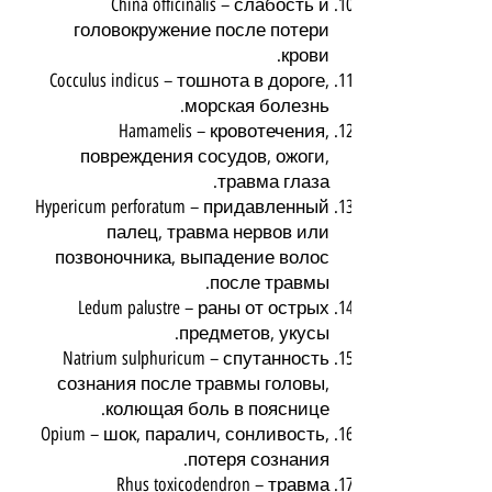
China officinalis – слабость и
головокружение после потери
крови.
Cocculus indicus – тошнота в дороге,
морская болезнь.
Hamamelis – кровотечения,
повреждения сосудов, ожоги,
травма глаза.
Hypericum perforatum – придавленный
палец, травма нервов или
позвоночника, выпадение волос
после травмы.
Ledum palustre – раны от острых
предметов, укусы.
Natrium sulphuricum – спутанность
сознания после травмы головы,
колющая боль в пояснице.
Opium – шок, паралич, сонливость,
потеря сознания.
Rhus toxicodendron – травма