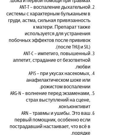
шока и первой помощи при травмах.
ANT-T – воспаление дыхательной
системы с характерным бульканьем в
груди, астма, сильная привязанность
к матери. Препарат также
используется для устранения
побочных эффектов после прививок
(после THUJ и SIL).
ANT-C – импетиго, повышенный
аппетит, страдание от безответной
любви.
APIS – при укусах насекомых,
анафилактическом шоке или
рожистом воспалении.
ARG-N – волнение перед экзаменами,
страх выступлений на сцене,
конъюнктивит.
ARN – травмы и ушибы. Это ваш
первый помощник, особенно если
пострадавший настаивает, что всё в
порядке.