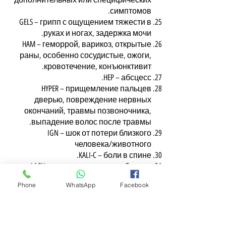
симптомов.
GELS – грипп с ощущением тяжести в
руках и ногах, задержка мочи.
HAM – геморрой, варикоз, открытые
раны, особенно сосудистые, ожоги,
кровотечение, конъюнктивит.
HEP – абсцесс.
HYPER – прищемление пальцев
дверью, повреждение нервных
окончаний, травмы позвоночника,
выпадение волос после травмы.
IGN – шок от потери близкого
человека/животного
KALI-C – боли в спине.
LACH – левосторонние проблемы:
ангина, пневмония и т.д. Говорит
Phone
WhatsApp
Facebook
много и не любит
LED – повреждение острым
предметом, укусы, когда место укуса
холодное и хочется холода (в отличие