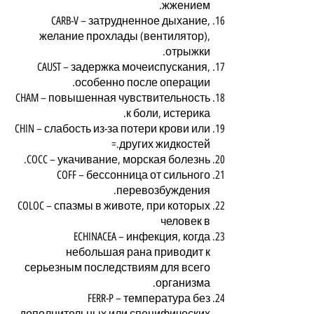
жжением.
CARB-V – затрудненное дыхание,
желание прохлады (вентилятор),
отрыжки.
CAUST – задержка мочеиспускания,
особенно после операции.
CHAM – повышенная чувствительность
к боли, истерика.
CHIN – слабость из-за потери крови или
других жидкостей.=
COCC – укачивание, морская болезнь.
COFF – бессонница от сильного
перевозбуждения.
COLOC – спазмы в животе, при которых
человек в
ECHINACEA – инфекция, когда
небольшая рана приводит к
серьезным последствиям для всего
организма.
FERR-P – температура без
дополнительных или специфических