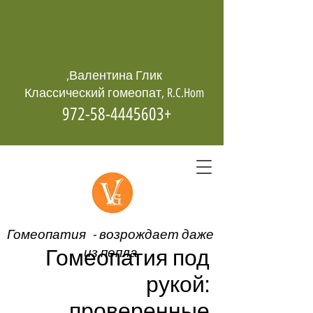
Валентина Глик,
Классический гомеопат, R.C.Hom
+972-58-4445603
Гомеопатия -
возрождает даже
Гомеопатия под
из пепла
рукой:
проверенные