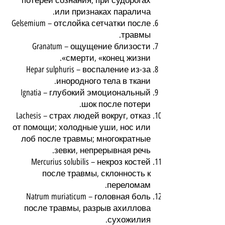
потерей сознания, при судорогах
или признаках паралича.
Gelsemium – отслойка сетчатки после
травмы.
Granatum – ощущение близости
смерти, «конец жизни».
Hepar sulphuris – воспаление из-за
инородного тела в ткани.
Ignatia – глубокий эмоциональный
шок после потери.
Lachesis – страх людей вокруг, отказ
от помощи; холодные уши, нос или
лоб после травмы; многократные
зевки, непрерывная речь.
Mercurius solubilis – некроз костей
после травмы, склонность к
переломам.
Natrum muriaticum – головная боль
после травмы, разрыв ахиллова
сухожилия.