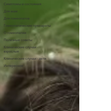
Симптомы и состояния
Для мам
Для гомеопатов
Гомеопатические препараты
О гомеопатии
Полезные советы
Клинические случаи -
взрослые
Клинические случаи - дети
Интересное