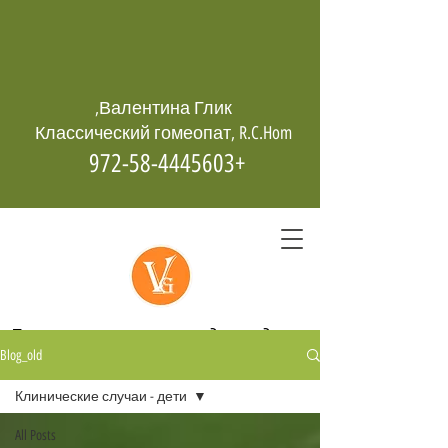
Валентина Глик,
Классический гомеопат, R.C.Hom
+972-58-4445603
Гомеопатия -
возрождает даже
Blog_old
из пепла
Клинические случаи - дети
All Posts