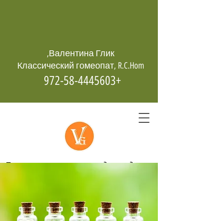
Валентина Глик,
Классический гомеопат, R.C.Hom
+972-58-4445603
Гомеопатия -
возрождает даже
из пепла