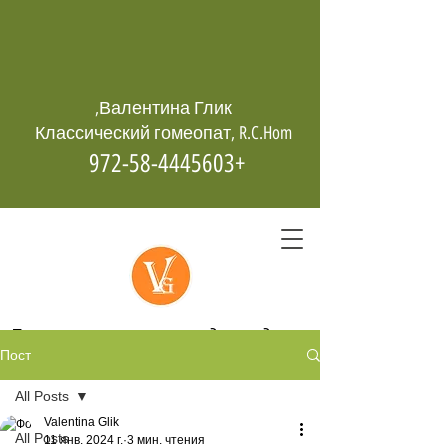
Валентина Глик,
Классический гомеопат, R.C.Hom
+972-58-4445603
Гомеопатия -
возрождает даже
Пост
из пепла
All Posts
Valentina Glik
All Posts
11 янв. 2024 г.
3 мин. чтения