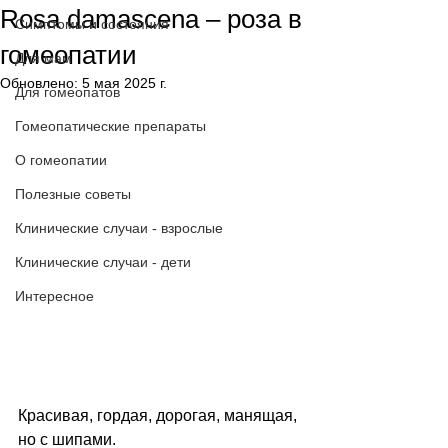
Rosa damascena – роза в
Симптомы и состояния
гомеопатии
Для мам
Обновлено:
5 мая 2025 г.
Для гомеопатов
Гомеопатические препараты
О гомеопатии
Полезные советы
Клинические случаи - взрослые
Клинические случаи - дети
Интересное
Красивая, гордая, дорогая, манящая, 
но с шипами.