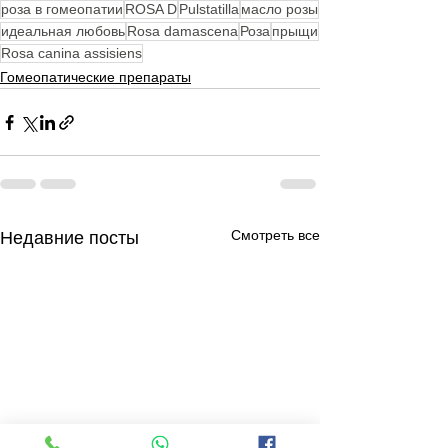
роза в гомеопатии
ROSA D
Pulstatilla
масло розы
идеальная любовь
Rosa damascena
Роза
прыщи
Rosa canina assisiens
Гомеопатические препараты
Смотреть все
Недавние посты