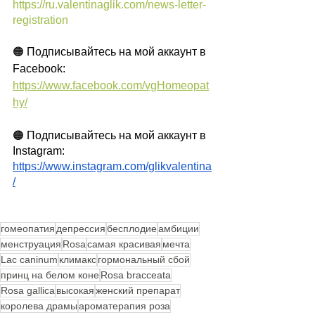
https://ru.valentinaglik.com/news-letter-
registration
🟠 Подписывайтесь на мой аккаунт в 
Facebook:
https://www.facebook.com/vgHomeopat
hy/
🟠 Подписывайтесь на мой аккаунт в 
Instagram:
https://www.instagram.com/glikvalentina
/
гомеопатия
депрессия
бесплодие
амбиции
менструация
Rosa
самая красивая
мечта
Lac caninum
климакс
гормональный сбой
принц на белом коне
Rosa bracceata
Rosa gallica
высокая
женский препарат
королева драмы
ароматерапия роза