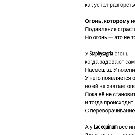
как успел разгореть
Огонь, которому н
Подавление страсти
Но огонь — это не т
У 
Staphysagria
 огонь —
когда задевают са
Насмешка. Унижени
У него появляется 
но ей не хватает оп
Пока её не станови
и тогда происходит
С переворачиванием
А у 
Lac equinum
 всё ин