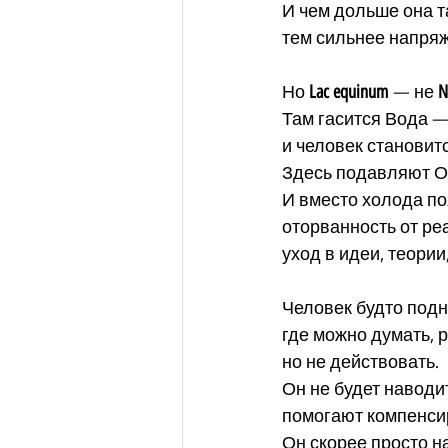
И чем дольше она т
тем сильнее напря
Но 
Lac equinum
 — не 
N
Там гасится Вода 
и человек становит
Здесь подавляют О
И вместо холода по
оторванность от ре
уход в идеи, теории
Человек будто подн
где можно думать, 
но не действовать.
Он не будет наводит
помогают компенсир
Он скорее просто н