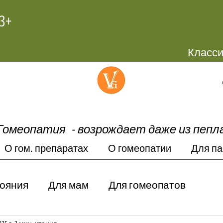
+972-58-4445603
Гомеопатия -
возрождает даже из пепл
О гом. препаратах
О гомеопатии
Для па
тояния
Для мам
Для гомеопатов