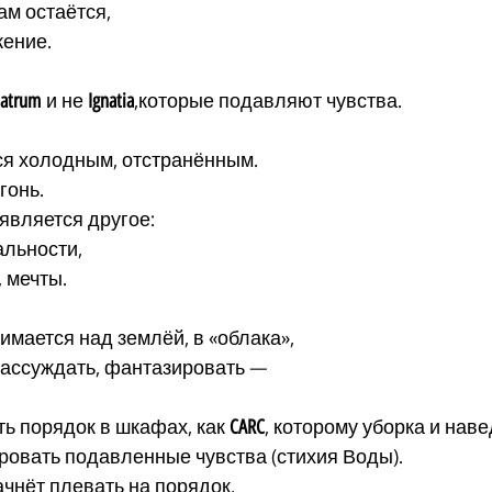
ам остаётся,
жение.
atrum
 и не 
Ignatia
,которые подавляют чувства.
—
ся холодным, отстранённым.
гонь.
является другое:
альности,
, мечты.
имается над землёй, в «облака»,
рассуждать, фантазировать —
ь порядок в шкафах, как 
CARC
, которому уборка и нав
овать подавленные чувства (стихия Воды).
ачнёт плевать на порядок,