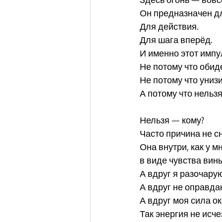
Здесь огонь — вовсе
Он предназначен д
Для действия.
Для шага вперёд.
И именно этот импу
Не потому что обид
Не потому что униз
А потому что нельзя
Нельзя — кому?
Часто причина не с
Она внутри, как у 
в виде чувства вин
А вдруг я разочару
А вдруг не оправд
А вдруг моя сила о
Так энергия не исче