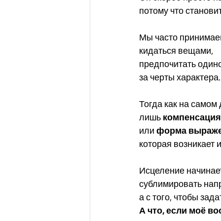
потому что станови
Мы часто принимае
кидаться вещами,
предпочитать один
за черты характера.
Тогда как на самом
лишь 
компенсация
или 
форма выраже
которая возникает 
Исцеление начинает
сублимировать нап
а с того, чтобы зад
А что, если моё в