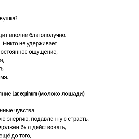
овушка?
дит вполне благополучно.
. Никто не удерживает.
 постоянное ощущение,
я,
ь,
емя.
яние 
Lac equinum (молоко лошади)
.
нные чувства.
ую энергию, подавленную страсть.
 должен был действовать,
ещё до того,