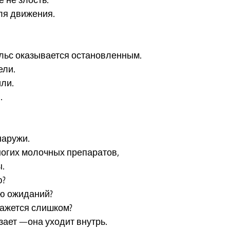
 не злость.
ля движения.
льс оказывается остановленным.
ели.
или.
.
наружи.
многих молочных препаратов,
ы.
ю?
аю ожиданий?
кажется слишком?
зает —она уходит внутрь.