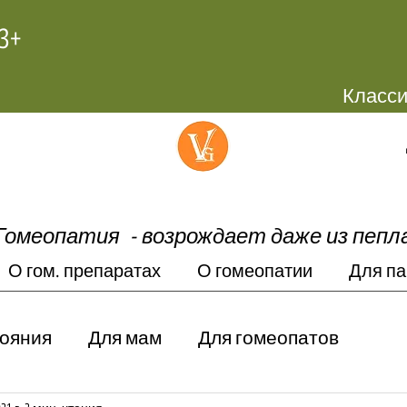
+972-58-4445603
Гомеопатия -
возрождает даже из пепл
О гом. препаратах
О гомеопатии
Для па
тояния
Для мам
Для гомеопатов