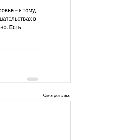
вье – к тому, 
шательствах в 
но. Есть 
Смотреть все