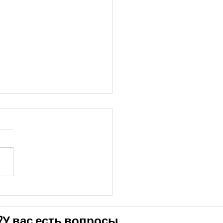
НЕ ТО. Ipecacuanha
У вас есть вопросы?