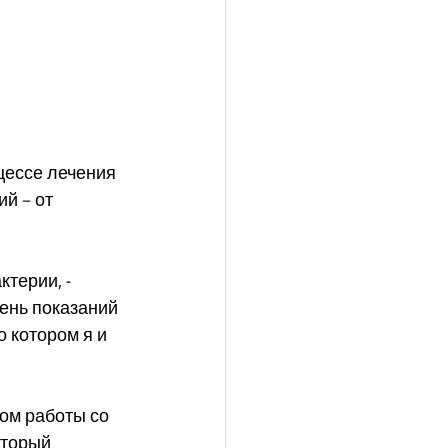
цессе лечения 
й – от 
 
терии, - 
чень показаний 
о котором я и 
ом работы со 
оторый 