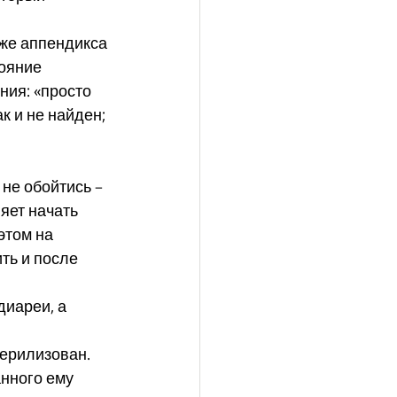
аже аппендикса 
ояние 
ния: «просто 
к и не найден; 
не обойтись – 
яет начать 
этом на 
ть и после 
иареи, а 
 
терилизован. 
нного ему 