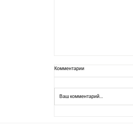
Комментарии
Ваш комментарий...
Когда беспомощность
вызывает ярость. Chelidonium
🌿