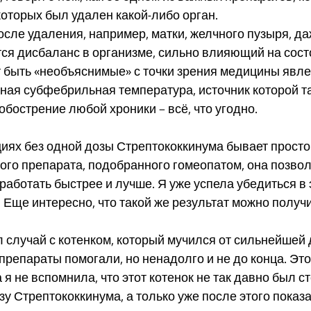
которых был удален какой-либо орган.
после удаления, например, матки, желчного пузыря, д
тся дисбаланс в организме, сильно влияющий на сост
т быть «необъяснимые» с точки зрения медицины явле
нная субфебрильная температура, источник которой та
обострение любой хроники – всё, что угодно.
ациях без одной дозы Стрептококкинума бывает просто 
ого препарата, подобранного гомеопатом, она позвол
работать быстрее и лучше. Я уже успела убедиться в 
 Еще интересно, что такой же результат можно получи
 
 случай с котенком, который мучился от сильнейшей д
репараты помогали, но ненадолго и не до конца. Это
я не вспомнила, что этот котенок не так давно был с
зу Стрептококкинума, а только уже после этого показа