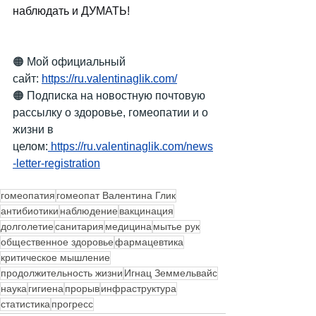
наблюдать и ДУМАТЬ!
🟠 Мой официальный 
сайт:
https://ru.valentinaglik.com/
🟠 Подписка на новостную почтовую 
рассылку о здоровье, гомеопатии и о 
жизни в 
целом:
https://ru.valentinaglik.com/news
-letter-registration
гомеопатия
гомеопат Валентина Глик
антибиотики
наблюдение
вакцинация
долголетие
санитария
медицина
мытье рук
общественное здоровье
фармацевтика
критическое мышление
продолжительность жизни
Игнац Земмельвайс
наука
гигиена
прорыв
инфраструктура
статистика
прогресс