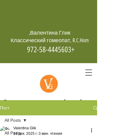
Валентина Глик,
Классический гомеопат, R.C.Hom
+972-58-4445603
Гомеопатия -
возрождает даже
Пост
из пепла
All Posts
Valentina Glik
All Posts
19 дек. 2025 г.
3 мин. чтения