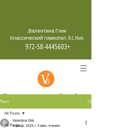
Валентина Глик,
Классический гомеопат, R.C.Hom
+972-58-4445603
Гомеопатия -
возрождает даже
Пост
из пепла
All Posts
Valentina Glik
All Posts
4 февр. 2025 г.
3 мин. чтения