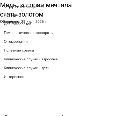
Медь, которая мечтала
Симптомы и состояния
стать золотом
Для мам
Обновлено:
29 июл. 2025 г.
Для гомеопатов
Гомеопатические препараты
О гомеопатии
Полезные советы
Клинические случаи - взрослые
Клинические случаи - дети
Интересное