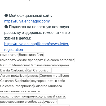
🟠 Мой официальный сайт:
https://ru.valentinaglik.com/
🟠 Подписка на новостную почтовую 
рассылку о здоровье, гомеопатии и о 
жизни в целом:
https://ru.valentinaglik.com/news-letter-
registration
гомеопатия
Валентина Глик
гомеопатические препараты
Calcarea carbonica
Natrum Muriaticum
Carcinosinum
самооценка
Baryta Carbonica
Kali Carbonicum
Aurum metallicum
спазмы
Cuprum metallicum
Calcarea Sulphurica
неуверенность в себе
Calcarea Phosphorica
Calcarea Muriatica
психологические аспекты
страх потери контроля
социальный статус
разочарование в себе
медь
судороги