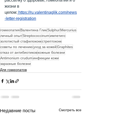
рассылку о здоровье, гомеопатии и о 
жизни в 
целом:
https://ru.valentinaglik.com/news
-letter-registration
гомеопатия
Валентина Глик
Sulphur
Mercurius
личный опыт
Streptococcinum
импетиго
золотистый стафилококк
стрептококк
советы по лечению
уход за кожей
Graphites
отказ от антибиотиков
кожные болезни
Antimonium crudum
инфекции кожи
заразные болезни
Для гомеопатов
Смотреть все
Недавние посты