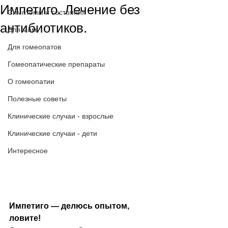
Импетиго. Лечение без
Симптомы и состояния
антибиотиков.
Для мам
Для гомеопатов
Гомеопатические препараты
О гомеопатии
Полезные советы
Клинические случаи - взрослые
Клинические случаи - дети
Интересное
Импетиго — делюсь опытом, 
ловите!