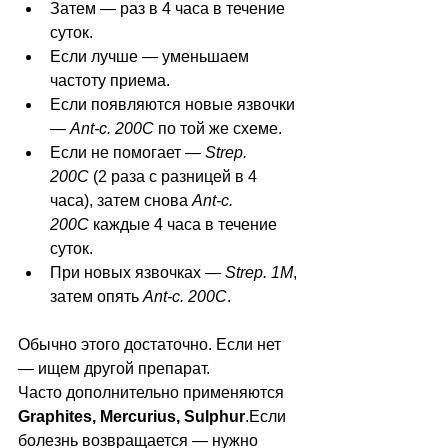
Затем — раз в 4 часа в течение 
суток.
Если лучше — уменьшаем 
частоту приема.
Если появляются новые язвочки 
— 
Ant-c. 200C
 по той же схеме.
Если не помогает — 
Strep. 
200C
 (2 раза с разницей в 4 
часа), затем снова 
Ant-c. 
200C
 каждые 4 часа в течение 
суток.
При новых язвочках — 
Strep. 1M
, 
затем опять 
Ant-c. 200C
.
Обычно этого достаточно. Если нет 
— ищем другой препарат.
Часто дополнительно применяются 
Graphites, Mercurius, Sulphur
.Если 
болезнь возвращается — нужно 