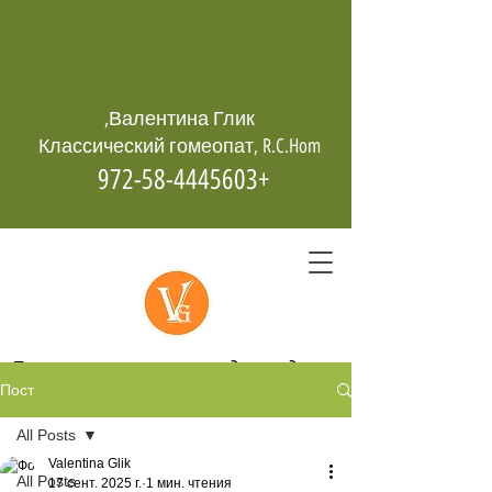
Валентина Глик,
Классический гомеопат, R.C.Hom
+972-58-4445603
Гомеопатия -
возрождает даже
Пост
из пепла
All Posts
Valentina Glik
All Posts
17 сент. 2025 г.
1 мин. чтения