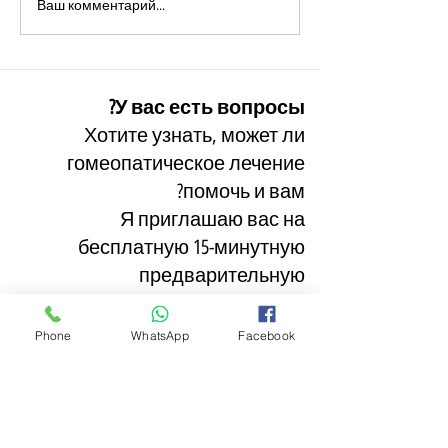
А может, дело н
Ваш комментарий...
каше?
У вас есть вопросы?
Хотите узнать, может ли
гомеопатическое лечение
помочь и вам?
Я приглашаю вас на
бесплатную 15-минутную
предварительную
консультацию.
Чтобы мы могли уделить вам
Phone
WhatsApp
Facebook
должное внимание,
пожалуйста, заполните форму
ниже.
После этого вы получите