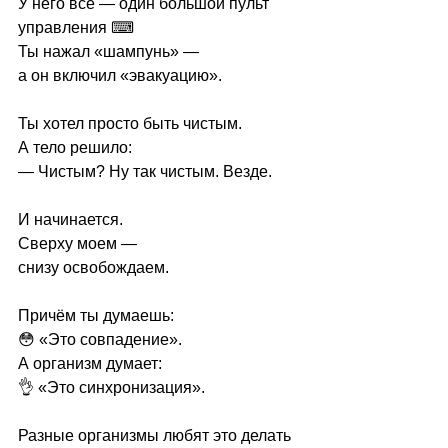
У него всё — один большой пульт 
управления ⌨
Ты нажал «шампунь» —
а он включил «эвакуацию».
Ты хотел просто быть чистым.
А тело решило:
— Чистым? Ну так чистым. Везде.
И начинается.
Сверху моем —
снизу освобождаем.
Причём ты думаешь:
😳 
«Это совпадение».
А организм думает:
👌 «Это синхронизация».
Разные организмы 
любят 
это делать 