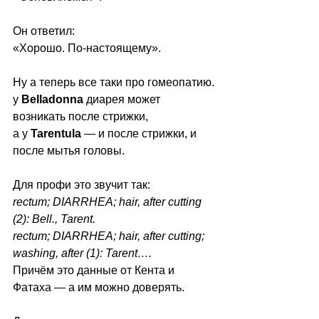
Он ответил:
«Хорошо. По-настоящему».
Ну а теперь все таки про гомеопатию.
у 
Belladonna
 диарея может 
возникать после стрижки,
а у 
Tarentula
 — и после стрижки, и 
после мытья головы.
Для профи это звучит так:
rectum; DIARRHEA; hair, after cutting 
(2): Bell., Tarent.
rectum; DIARRHEA; hair, after cutting; 
washing, after (1): Tarent….
Причём это данные от Кента и 
Фатаха — а им можно доверять.