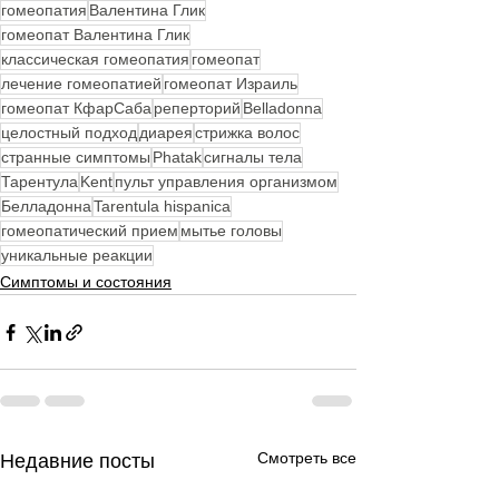
гомеопатия
Валентина Глик
гомеопат Валентина Глик
классическая гомеопатия
гомеопат
лечение гомеопатией
гомеопат Израиль
гомеопат КфарСаба
реперторий
Belladonna
целостный подход
диарея
стрижка волос
странные симптомы
Phatak
сигналы тела
Тарентула
Kent
пульт управления организмом
Белладонна
Tarentula hispanica
гомеопатический прием
мытье головы
уникальные реакции
Симптомы и состояния
Смотреть все
Недавние посты