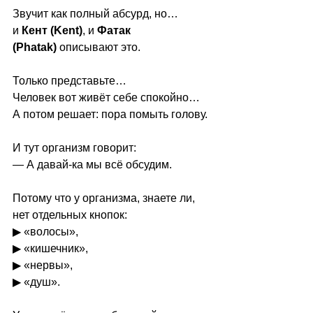
Звучит как полный абсурд, но…
и 
Кент (Kent)
, и 
Фатак 
(Phatak)
 описывают это.
Только представьте…
Человек вот живёт себе спокойно…
А потом решает: пора помыть голову.
И тут организм говорит:
— А давай-ка мы всё обсудим.
Потому что у организма, знаете ли, 
нет отдельных кнопок:
▶ «волосы»,
▶ 
«кишечник»,
▶ 
«нервы»,
▶ 
«душ».