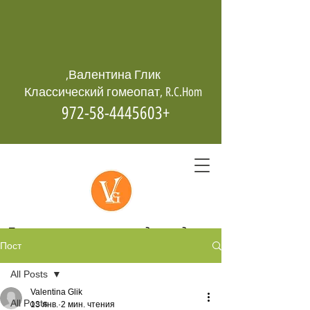
Валентина Глик,
Классический гомеопат, R.C.Hom
+972-58-4445603
Гомеопатия -
возрождает даже
Пост
из пепла
All Posts
Valentina Glik
All Posts
13 янв.
2 мин. чтения