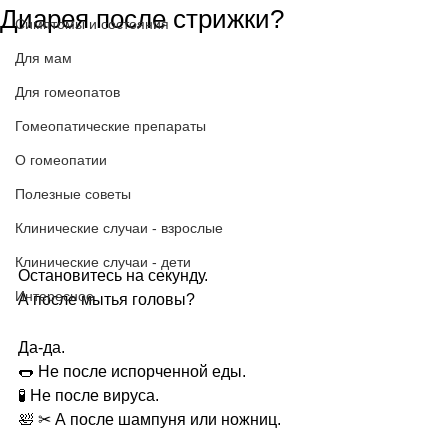
Диарея после стрижки?
Симптомы и состояния
Для мам
Для гомеопатов
Гомеопатические препараты
О гомеопатии
Полезные советы
Клинические случаи - взрослые
Клинические случаи - дети
Остановитесь на секунду.
Интересное
А после мытья головы?
Да-да.
🌭 Не после испорченной еды.
🧪 Не после вируса.
🛀 ✂ А после шампуня или ножниц.