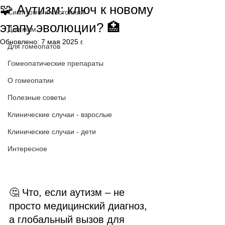
🧩 Аутизм: ключ к новому
Симптомы и состояния
этапу эволюции? 🏥
Для мам
Обновлено:
7 мая 2025 г.
Для гомеопатов
Гомеопатические препараты
О гомеопатии
Полезные советы
Клинические случаи - взрослые
Клинические случаи - дети
Интересное
🤔 Что, если аутизм – не 
просто медицинский диагноз, 
а глобальный вызов для 