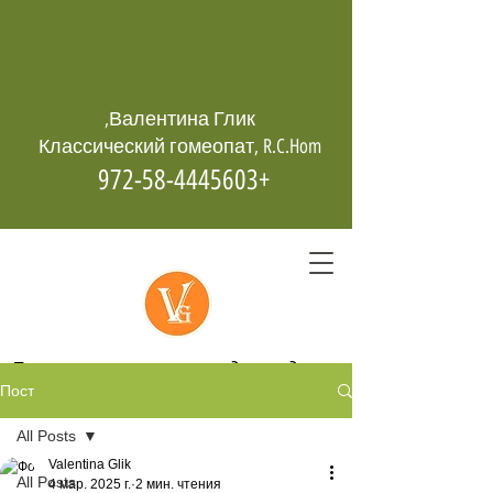
Валентина Глик,
Классический гомеопат, R.C.Hom
+972-58-4445603
Гомеопатия -
возрождает даже
Пост
из пепла
All Posts
Valentina Glik
All Posts
4 мар. 2025 г.
2 мин. чтения